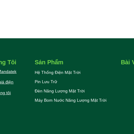
ng Tôi
Sản Phẩm
Bài 
 Mandatek
Hệ Thống Điện Mặt Trời
Pin Lưu Trữ
iá điện
Đèn Năng Lượng Mặt Trời
ng tôi
Máy Bom Nước Năng Lượng Mặt Trời
Điện 
Thôn