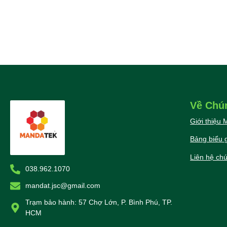
Về Chú
Giới thiệu
Bảng biểu g
Liên hệ chú
038.962.1070
mandat.jsc@gmail.com
Trạm bảo hành: 57 Chợ Lớn, P. Bình Phú, TP.
HCM