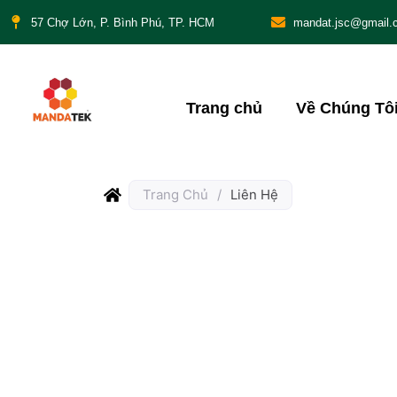
57 Chợ Lớn, P. Bình Phú, TP. HCM
mandat.jsc@gmail.
Trang chủ
Về Chúng Tô
Trang Chủ
/
Liên Hệ