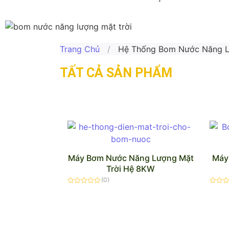
Trang Chủ
/
Hệ Thống Bom Nước Năng L
TẤT CẢ SẢN PHẨM
Máy Bơm Nước Năng Lượng Mặt
Máy
Trời Hệ 8KW
(0)
Được
Được
xếp
xếp
hạng
hạng
0
0
5
5
sao
sao