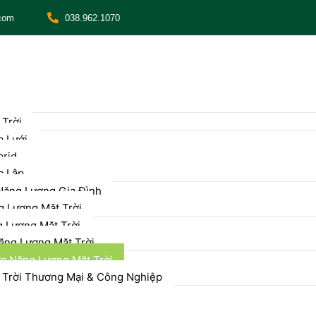
com
038.962.1070
 Trời
 Lưới
brid
c Lập
Năng Lượng Gia Đình
 Lượng Mặt Trời
 Lượng Mặt Trời
ng Lượng Mặt Trời
 Năng Lượng Mặt Trời
 Trời Thương Mại & Công Nghiệp