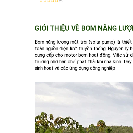
Được
xếp
hạng
0
5
sao
GIỚI THIỆU VỀ BƠM NĂNG LƯỢ
Bơm năng lượng mặt trời (solar pump) là thiết
toàn nguồn điện lưới truyền thống. Nguyên lý 
cung cấp cho motor bơm hoạt động. Việc sử dụ
trường nhờ hạn chế phát thải khí nhà kính. Đây
sinh hoạt và các ứng dụng công nghiệp