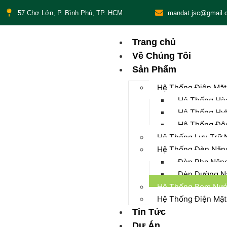
57 Chợ Lớn, P. Bình Phú, TP. HCM
mandat.jsc@gmail.
Trang chủ
Về Chúng Tôi
Sản Phẩm
Hệ Thống Điện Mặt
Hệ Thống Hòa
Hệ Thống Hy
Hệ Thống Độ
Hệ Thống Lưu Trữ 
Hệ Thống Đèn Năng
Đèn Pha Năng
Đèn Đường Nă
Hệ Thống Bom Nước
Hệ Thống Điện Mặt
Tin Tức
Dự Án