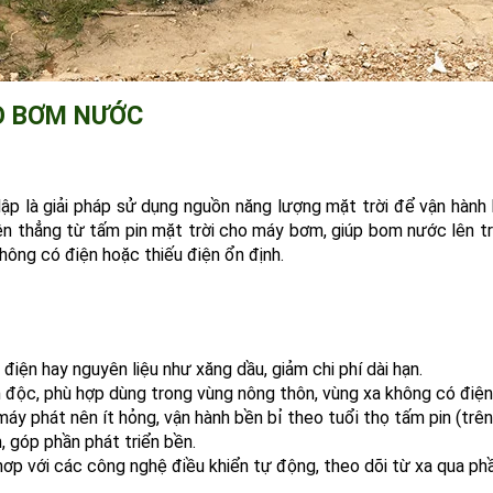
O BƠM NƯỚC
ập là giải pháp sử dụng nguồn năng lượng mặt trời để vận hành
điện thẳng từ tấm pin mặt trời cho máy bơm, giúp bom nước lên 
không có điện hoặc thiếu điện ổn định.
điện hay nguyên liệu như xăng dầu, giảm chi phí dài hạn.
 độc, phù hợp dùng trong vùng nông thôn, vùng xa không có điện
áy phát nên ít hỏng, vận hành bền bỉ theo tuổi thọ tấm pin (trê
, góp phần phát triển bền.
hơp với các công nghệ điều khiển tự động, theo dõi từ xa qua phầ