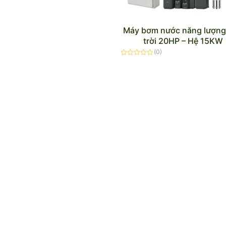
Máy bơm nước năng lượng
trời 20HP – Hệ 15KW
(0)
Được
xếp
hạng
0
5
sao