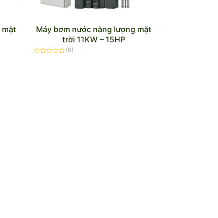
 mặt
Máy bơm nước năng lượng mặt
trời 11KW – 15HP
(0)
Được
xếp
hạng
0
5
sao