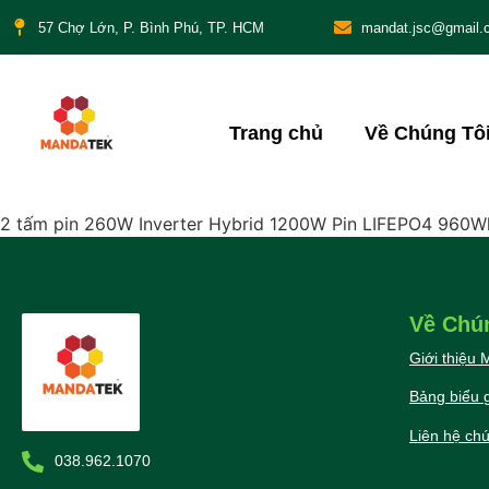
57 Chợ Lớn, P. Bình Phú, TP. HCM
mandat.jsc@gmail.
Trang chủ
Về Chúng Tô
2 tấm pin 260W Inverter Hybrid 1200W Pin LIFEPO4 960
Về Chú
Giới thiệu
Bảng biểu g
Liên hệ chú
038.962.1070