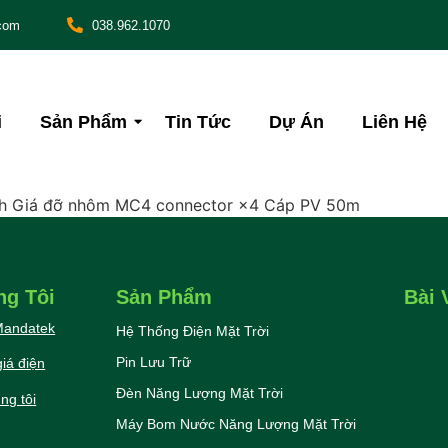
com
038.962.1070
i
Sản Phẩm
Tin Tức
Dự Án
Liên Hệ
Wh Giá đỡ nhôm MC4 connector ×4 Cáp PV 50m
ng Tôi
Sản Phẩm
Bài 
 Mandatek
Hệ Thống Điện Mặt Trời
Pin Lưu Trữ
iá điện
Đèn Năng Lượng Mặt Trời
ng tôi
Máy Bom Nước Năng Lượng Mặt Trời