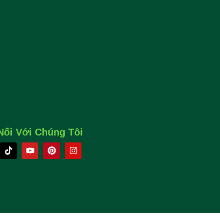
Mặt Trời Cho Gia Đình Nông
iện Điều Chỉnh Mới Nhất 2025
Nối Với Chúng Tôi