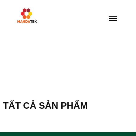
TẤT CẢ SẢN PHẨM
[the_content]