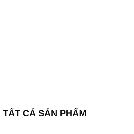
TẤT CẢ SẢN PHẨM
[the_content]