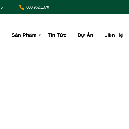
com
038.962.1070
i
Sản Phẩm
Tin Tức
Dự Án
Liên Hệ