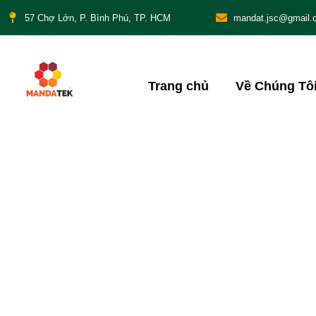
57 Chợ Lớn, P. Bình Phú, TP. HCM
mandat.jsc@gmail.
Trang chủ
Về Chúng Tô