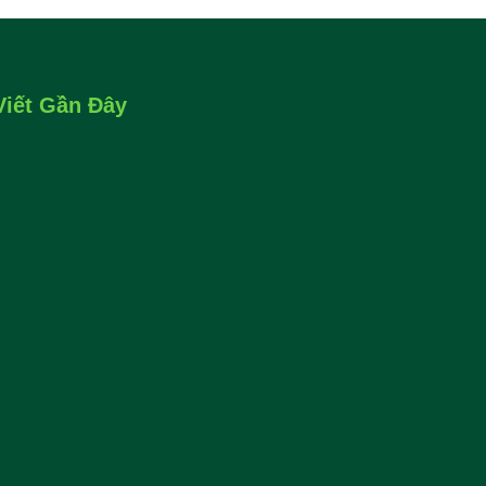
Viết Gần Đây
Mặt Trời Cho Gia Đình Nông