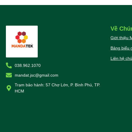
Về Chú
Giới thiệu
Bảng biểu g
Liên hệ chú
038.962.1070
mandat.jsc@gmail.com
Trạm bảo hành: 57 Chợ Lớn, P. Bình Phú, TP.
HCM