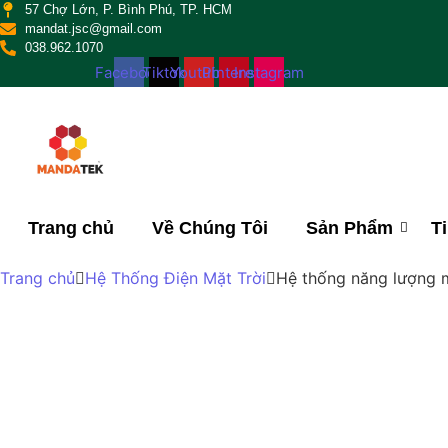
57 Chợ Lớn, P. Bình Phú, TP. HCM
mandat.jsc@gmail.com
038.962.1070
Facebook
Tiktok
Youtube
Pinterest
Instagram
Trang chủ
Về Chúng Tôi
Sản Phẩm
T
Trang chủ
Hệ Thống Điện Mặt Trời
Hệ thống năng lượng m