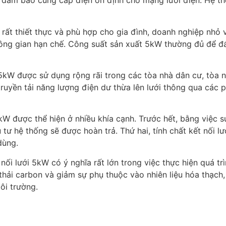
và đảm bảo cung cấp điện ổn định cho mạng lưới điện. Hệ t
 rất thiết thực và phù hợp cho gia đình, doanh nghiệp nhỏ 
hông gian hạn chế. Công suất sản xuất 5kW thường đủ để đ
 5kW được sử dụng rộng rãi trong các tòa nhà dân cư, tòa
yền tải năng lượng điện dư thừa lên lưới thông qua các phư
 5kW được thể hiện ở nhiều khía cạnh. Trước hết, bằng việc 
u tư hệ thống sẽ được hoàn trả. Thứ hai, tính chất kết nối 
dùng.
nối lưới 5kW có ý nghĩa rất lớn trong việc thực hiện quá tr
 thải carbon và giảm sự phụ thuộc vào nhiên liệu hóa thạch
ôi trường.