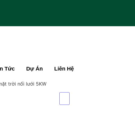
in Tức
Dự Án
Liên Hệ
ặt trời nối lưới 5KW