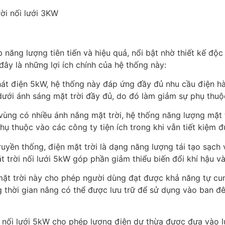
 năng lượng tiên tiến và hiệu quả, nổi bật nhờ thiết kế độ
đây là những lợi ích chính của hệ thống này:
hát điện 5kW, hệ thống này đáp ứng đầy đủ nhu cầu điện h
dưới ánh sáng mặt trời đầy đủ, do đó làm giảm sự phụ thu
 vùng có nhiều ánh nắng mặt trời, hệ thống năng lượng mặt
ụ thuộc vào các công ty tiện ích trong khi vẫn tiết kiệm đ
uyền thống, điện mặt trời là dạng năng lượng tái tạo sạch
t trời nối lưới 5kW góp phần giảm thiểu biến đổi khí hậu v
 mặt trời này cho phép người dùng đạt được khả năng tự cu
ong thời gian nắng có thể được lưu trữ để sử dụng vào ba
ời nối lưới 5kW cho phép lượng điện dư thừa được đưa vào 