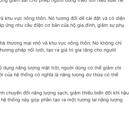
hống giám sát cho phép người dùng theo dõi hiệu suất hệ
và khu vực nông thôn. Nó tương đối dễ cài đặt và có diện
áp ứng nhu cầu điện cơ bản của hộ gia đình, giảm sự phụ
 nhà thương mại nhỏ và khu vực nông thôn. Nó không chỉ
ơng pháp nối lưới, tạo ra giá trị gia tăng cho người
sử dụng năng lượng mặt trời, người dùng có thể giảm chi
lưới của hệ thống có nghĩa là năng lượng dư thừa có thể
ình chuyển đổi năng lượng sạch, giảm thiểu biến đổi khí hậu
, hệ thống này góp phần tạo ra một tương lai năng lượng