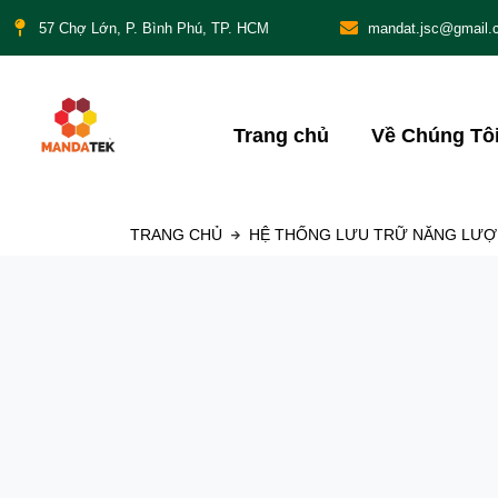
57 Chợ Lớn, P. Bình Phú, TP. HCM
mandat.jsc@gmail.
Trang chủ
Về Chúng Tô
TRANG CHỦ
HỆ THỐNG LƯU TRỮ NĂNG LƯỢN