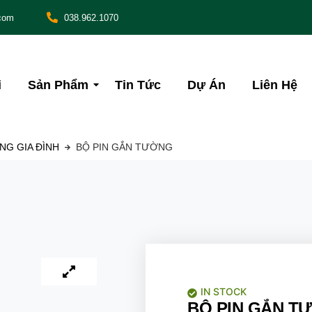
com
038.962.1070
i
Sản Phẩm
Tin Tức
Dự Án
Liên Hệ
G GIA ĐÌNH
BỘ PIN GẮN TƯỜNG
IN STOCK
BỘ PIN GẮN T